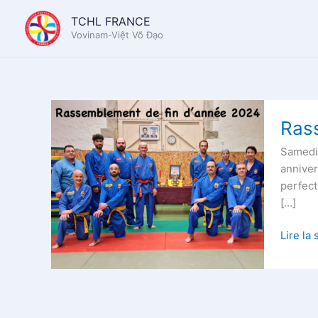
Aller
TCHL FRANCE
au
Vovinam-Việt Võ Đạo
contenu
Rassem
Ras
de
fin
Samedi
d’anné
anniver
2024
perfect
[…]
Lire la 