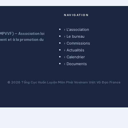
NAVIGATION
› L'association
MPVVF) — Association loi
› Le bureau
ent et à la promotion du
› Commissions
› Actualités
› Calendrier
› Documents
© 2026 Tổng Cục Huấn Luyện Môn Phái Vovinam Việt Võ Đạo France